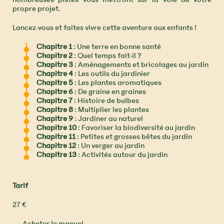
nombreuses pistes vous mettront sur la voie de votre
propre projet.
Lancez-vous et faites vivre cette aventure aux enfants !
Chapitre 1
: Une terre en bonne santé
Chapitre 2
: Quel temps fait-il ?
Chapitre 3
: Aménagements et bricolages au jardin
Chapitre 4
: Les outils du jardinier
Chapitre 5
: Les plantes aromatiques
Chapitre 6
: De graine en graines
Chapitre 7
: Histoire de bulbes
Chapitre 8
: Multiplier les plantes
Chapitre 9
: Jardiner au naturel
Chapitre 10
: Favoriser la biodiversité au jardin
Chapitre 11
: Petites et grosses bêtes du jardin
Chapitre 12
: Un verger au jardin
Chapitre 13
: Activités autour du jardin
Tarif
27 €