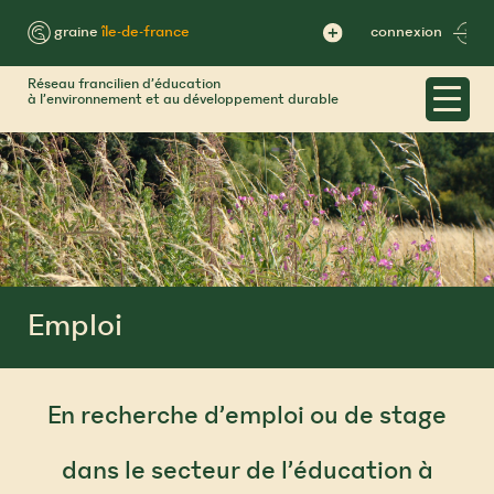
Skip
to
™ graine
île-de-france
connexion
content
Réseau francilien d’éducation
à l’environnement et au développement durable
Emploi
En recherche d’emploi ou de stage
dans le secteur de l’éducation à