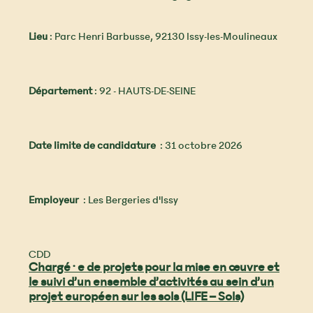
Lieu
: Parc Henri Barbusse, 92130 Issy-les-Moulineaux
Département
: 92 - HAUTS-DE-SEINE
Date limite de candidature
: 31 octobre 2026
Employeur
: Les Bergeries d'Issy
CDD
Chargé·e de projets pour la mise en œuvre et
le suivi d’un ensemble d’activités au sein d’un
projet européen sur les sols (LIFE – Sols)