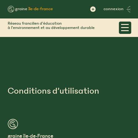
Skip
to
™ graine
île-de-france
connexion
content
Réseau francilien d’éducation
à l’environnement et au développement durable
Conditions d’utilisation
™
graine île-de-France