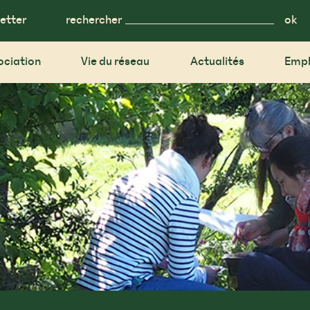
etter
rechercher
ociation
Vie du réseau
Actualités
Empl