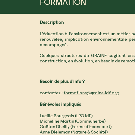
FORMATION
Description
L’éducation à l’environnement est un métier 
renouvelée, implication environnementale pe
accompagné.
Quelques structures du GRAINE cogitent en
construction, en évolution, en besoin de remot
Besoin de plus d’info ?
contactez :
formations@graine-idf.org
Bénévoles impliqués
Lucille Bourgeais (LPO IdF)
Micheline Martin (Communerbe)
Gaëtan Dheilly (Ferme d’Ecancourt)
Anne Dieleman (Nature & Société)