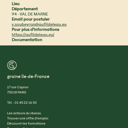
Lieu
Département
94 - VAL DE MARNE
Email pour postuler
y.soubeyran@aufildeleau.eu
Pour plus d’informations
https://aufildeleau.eu/
Documentation
™
graine île-de-France
17 rue Capron
75018 PARIS
Tél. : 01 45 22 16 33
Les acteurs du réseau
Trouver une offre d’emploi
Découvrir les formations