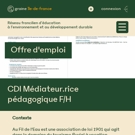
Skip
to
™ graine
île-de-france
connexion
content
Réseau francilien d’éducation
à l’environnement et au développement durable
Offre d'emploi
CDI Médiateur.rice
pédagogique F/H
Contexte
Au Fil de l’Eau est une association de loi 1901 qui agit