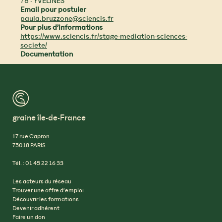
78 - YVELINES
Email pour postuler
paula.bruzzone@sciencis.fr
Pour plus d’informations
https://www.sciencis.fr/stage-mediation-sciences-
societe/
Documentation
™
graine île-de-France
17 rue Capron
75018 PARIS
Tél. : 01 45 22 16 33
Les acteurs du réseau
Trouver une offre d’emploi
Découvrir les formations
Devenir adhérent
Faire un don