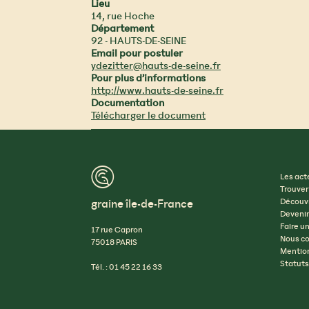
Lieu
14, rue Hoche
Département
92 - HAUTS-DE-SEINE
Email pour postuler
ydezitter@hauts-de-seine.fr
Pour plus d’informations
http://www.hauts-de-seine.fr
Documentation
Télécharger le document
™
Les act
Trouver
graine île-de-France
Découvr
Devenir
Faire u
17 rue Capron
Nous co
75018 PARIS
Mention
Statuts
Tél. : 01 45 22 16 33