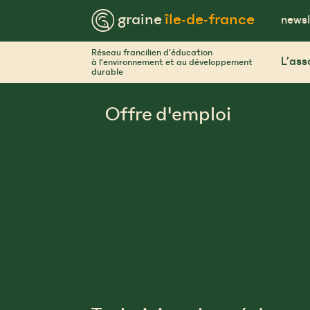
Skip
™ graine
île-de-france
to
newsl
content
Réseau francilien d’éducation
L’ass
à l’environnement et au développement
durable
Offre d'emploi