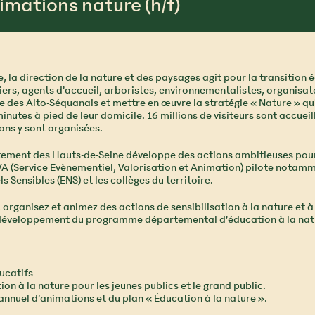
imations nature (h/f)
ire, la direction de la nature et des paysages agit pour la transitio
niers, agents d’accueil, arboristes, environnementalistes, organis
e des Alto-Séquanais et mettre en œuvre la stratégie « Nature » qui
nutes à pied de leur domicile. 16 millions de visiteurs sont accue
ons y sont organisées.
rtement des Hauts-de-Seine développe des actions ambitieuses pour
VA (Service Evènementiel, Valorisation et Animation) pilote notamm
Sensibles (ENS) et les collèges du territoire.
organisez et animez des actions de sensibilisation à la nature et à 
développement du programme départemental d’éducation à la nat
ucatifs
ion à la nature pour les jeunes publics et le grand public.
nnuel d’animations et du plan « Éducation à la nature ».