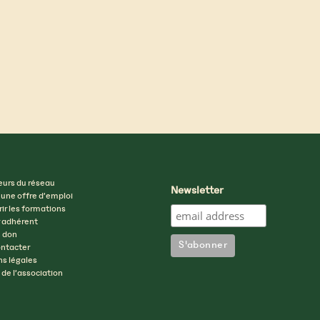
eurs du réseau
Newsletter
 une offre d’emploi
ir les formations
 adhérent
n don
ntacter
s légales
 de l’association