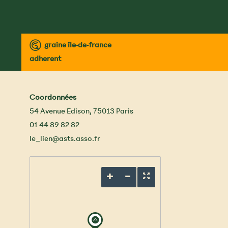
™
graine île-de-france
adherent
Coordonnées
54 Avenue Edison
,
75013
Paris
01 44 89 82 82
le_lien@asts.asso.fr