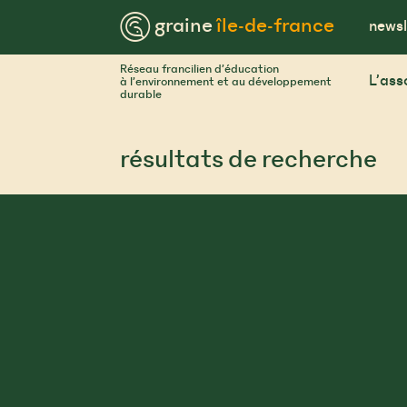
Skip
™ graine
île-de-france
to
newsl
content
Réseau francilien d’éducation
L’ass
à l’environnement et au développement
durable
résultats de recherche