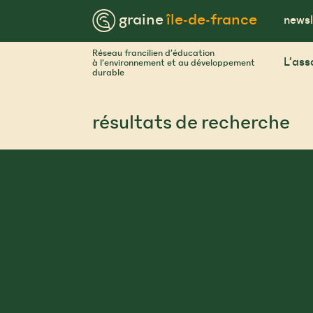
Skip
™ graine
île-de-france
to
newsl
content
Réseau francilien d’éducation
L’ass
à l’environnement et au développement
durable
résultats de recherche