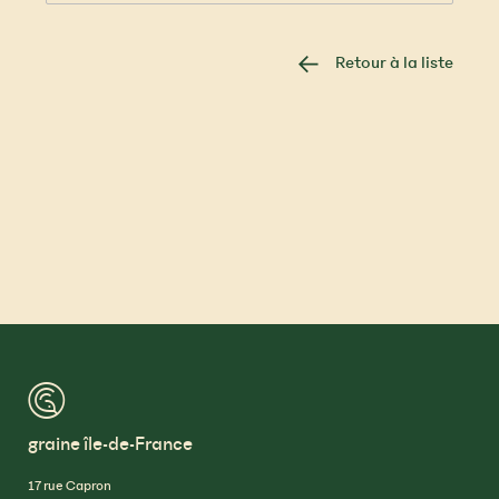
Retour à la liste
™
graine île-de-France
17 rue Capron