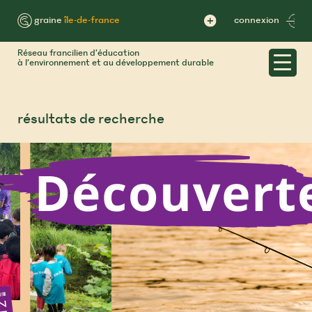
Skip
to
™ graine
île-de-france
connexion
content
Réseau francilien d’éducation
à l’environnement et au développement durable
résultats de recherche