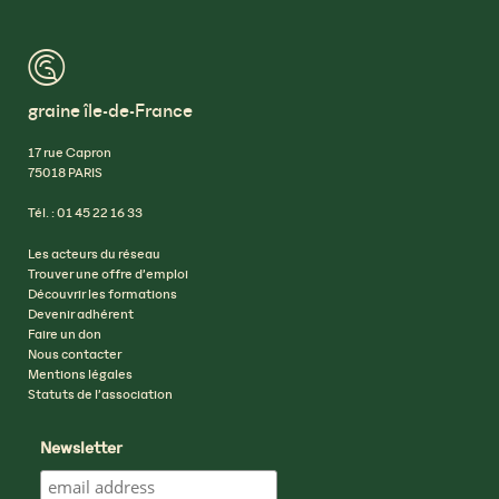
™
graine île-de-France
17 rue Capron
75018 PARIS
Tél. : 01 45 22 16 33
Les acteurs du réseau
Trouver une offre d’emploi
Découvrir les formations
Devenir adhérent
Faire un don
Nous contacter
Mentions légales
Statuts de l’association
Newsletter