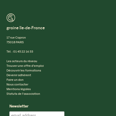
™
graine île-de-France
17 rue Capron
75018 PARIS
Tél. : 01 45 22 16 33
Les acteurs du réseau
Trouver une offre d’emploi
Découvrir les formations
Devenir adhérent
Faire un don
Nous contacter
Mentions légales
Statuts de l’association
Newsletter