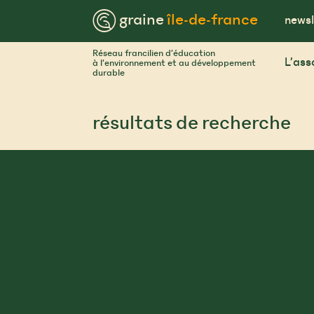
Skip
™ graine
île-de-france
to
newsl
content
Réseau francilien d’éducation
L’ass
à l’environnement et au développement
durable
résultats de recherche