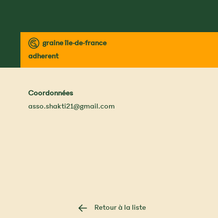
™
graine île-de-france
adherent
Coordonnées
asso.shakti21@gmail.com
Retour à la liste