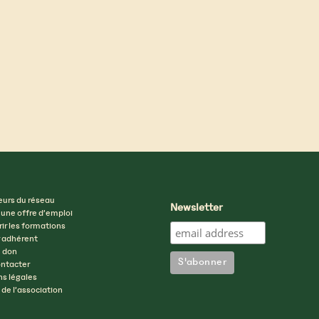
eurs du réseau
Newsletter
 une offre d’emploi
ir les formations
 adhérent
n don
ntacter
s légales
 de l’association