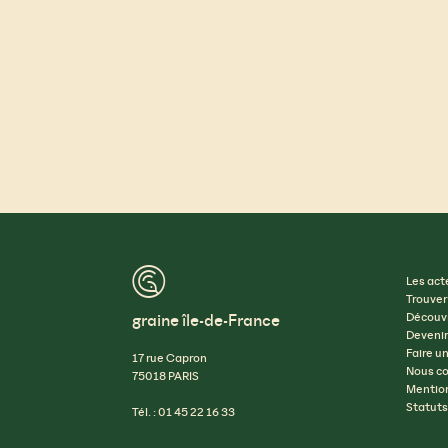
™
Les act
Trouver
graine île-de-France
Découvr
Devenir
Faire u
17 rue Capron
Nous co
75018 PARIS
Mention
Statuts
Tél. : 01 45 22 16 33