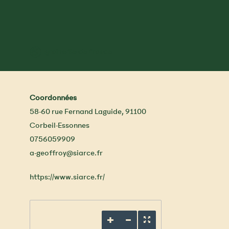
™
graine île-de-france
Coordonnées
58-60 rue Fernand Laguide
,
91100
Corbeil-Essonnes
0756059909
a-geoffroy@siarce.fr
https://www.siarce.fr/