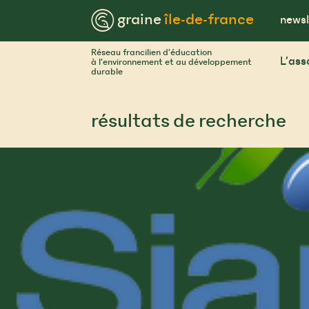
Skip
™ graine
île-de-france
to
newsl
content
Réseau francilien d’éducation
L’ass
à l’environnement et au développement
durable
résultats de recherche