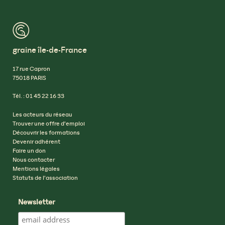
™
graine île-de-France
17 rue Capron
75018 PARIS
Tél. : 01 45 22 16 33
Les acteurs du réseau
Trouver une offre d’emploi
Découvrir les formations
Devenir adhérent
Faire un don
Nous contacter
Mentions légales
Statuts de l’association
Newsletter