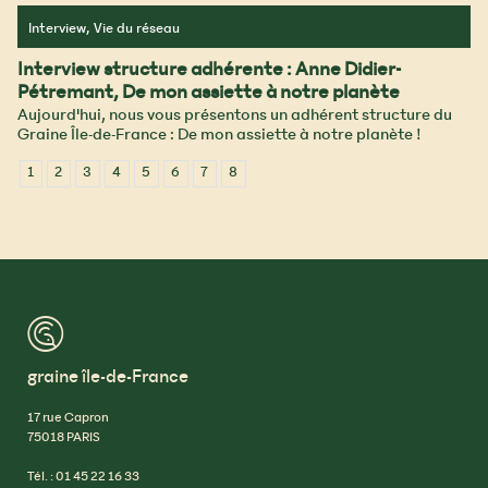
Interview, Vie du réseau
Interview structure adhérente : Anne Didier-
Pétremant, De mon assiette à notre planète
Aujourd'hui, nous vous présentons un adhérent structure du
Graine Île-de-France : De mon assiette à notre planète !
1
2
3
4
5
6
7
8
™
graine île-de-France
17 rue Capron
75018 PARIS
Tél. : 01 45 22 16 33