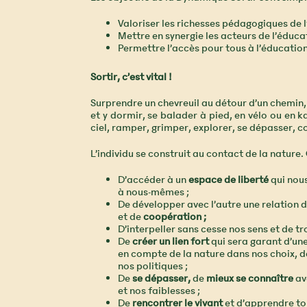
Valoriser les richesses pédagogiques de 
Mettre en synergie les acteurs de l’éduca
Permettre l’accès pour tous à l’éducatio
Sortir, c’est vital !
Surprendre un chevreuil au détour d’un chemin
et y dormir, se balader à pied, en vélo ou en k
ciel, ramper, grimper, explorer, se dépasser, co
L’individu se construit au contact de la nature
D’accéder à un
espace de liberté
qui nou
à nous-mêmes ;
De développer avec l’autre une relation 
et de
coopération ;
D’interpeller sans cesse nos sens et de t
De
créer un lien fort
qui sera garant d’un
en compte de la nature dans nos choix, d
nos politiques ;
De
se dépasser,
de
mieux se connaître
av
et nos faiblesses ;
De
rencontrer le vivant
et d’apprendre to