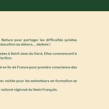
Nature pour partager les difficultés qu’elles
l’éducation au dehors… dedans !
nisées à Saint-Jean du Gard. Elles commencent à
’action.
nal en Ile de France pour prendre conscience des
vec nuitée pour les animateurs en formation se
 naturel régional du Vexin Français.