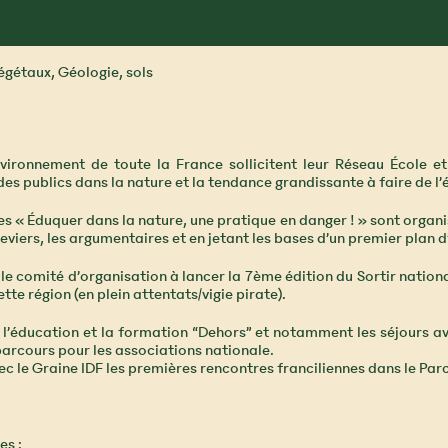
égétaux, Géologie, sols
vironnement de toute la France sollicitent leur Réseau École et 
es publics dans la nature et la tendance grandissante à faire de 
les « Éduquer dans la nature, une pratique en danger ! » sont orga
s leviers, les argumentaires et en jetant les bases d’un premier plan d
 le comité d’organisation à lancer la 7ème édition du Sortir natio
tte région (en plein attentats/vigie pirate).
 l’éducation et la formation “Dehors” et notamment les séjours a
parcours pour les associations nationale.
ec le Graine IDF les premières rencontres franciliennes dans le Parc
es :