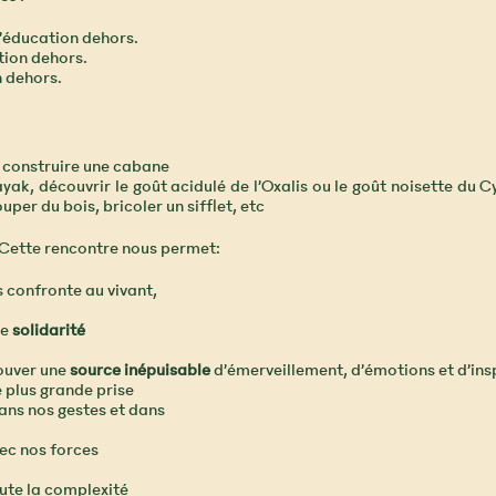
l’éducation dehors.
tion dehors.
n dehors.
, construire une cabane
ayak, découvrir le goût acidulé de l’Oxalis ou le goût noisette du 
uper du bois, bricoler un sifflet, etc
. Cette rencontre nous permet:
s confronte au vivant,
de
solidarité
rouver une
source inépuisable
d’émerveillement, d’émotions et d’ins
e plus grande prise
ans nos gestes et dans
ec nos forces
ute la complexité