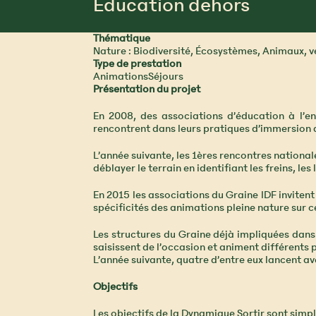
Éducation dehors
Thématique
Nature : Biodiversité, Écosystèmes, Animaux, v
Type de prestation
AnimationsSéjours
Présentation du projet
En 2008, des associations d’éducation à l’en
rencontrent dans leurs pratiques d’immersion d
L’année suivante, les 1ères rencontres nationa
déblayer le terrain en identifiant les freins, le
En 2015 les associations du Graine IDF invitent
spécificités des animations pleine nature sur ce
Les structures du Graine déjà impliquées dans
saisissent de l’occasion et animent différents 
L’année suivante, quatre d’entre eux lancent av
Objectifs
Les objectifs de la Dynamique Sortir sont simpl