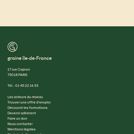
™
graine île-de-France
17 rue Capron
75018 PARIS
Tél. : 01 45 22 16 33
Les acteurs du réseau
Trouver une offre d’emploi
Découvrir les formations
Devenir adhérent
Faire un don
Nous contacter
Mentions légales