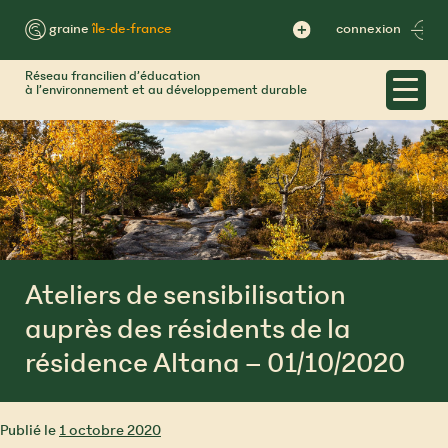
Skip
to
™ graine
île-de-france
connexion
content
Réseau francilien d’éducation
à l’environnement et au développement durable
Ateliers de sensibilisation
auprès des résidents de la
résidence Altana – 01/10/2020
Publié le
1 octobre 2020