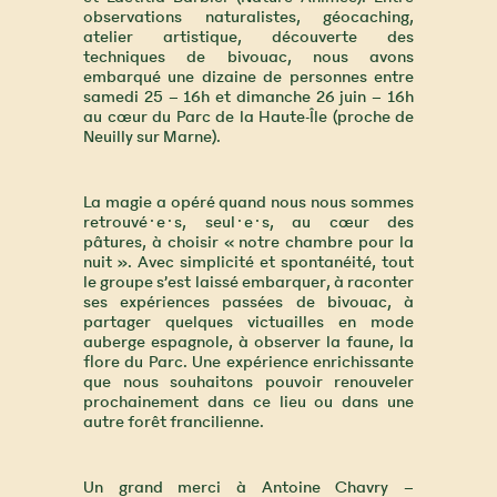
observations naturalistes, géocaching,
atelier artistique, découverte des
techniques de bivouac, nous avons
embarqué une dizaine de personnes entre
samedi 25 – 16h et dimanche 26 juin – 16h
au cœur du Parc de la Haute-Île (proche de
Neuilly sur Marne).
La magie a opéré quand nous nous sommes
retrouvé·e·s, seul·e·s, au cœur des
pâtures, à choisir « notre chambre pour la
nuit ». Avec simplicité et spontanéité, tout
le groupe s’est laissé embarquer, à raconter
ses expériences passées de bivouac, à
partager quelques victuailles en mode
auberge espagnole, à observer la faune, la
flore du Parc. Une expérience enrichissante
que nous souhaitons pouvoir renouveler
prochainement dans ce lieu ou dans une
autre forêt francilienne.
Un grand merci à Antoine Chavry –