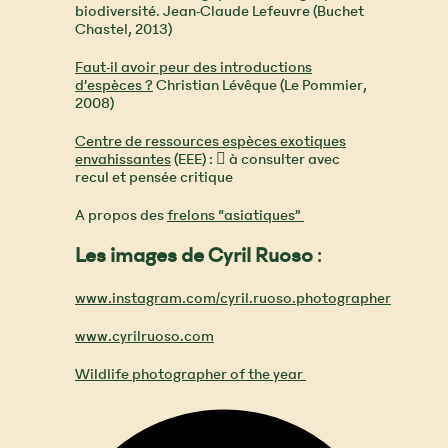
biodiversité. Jean-Claude Lefeuvre (Buchet
Chastel, 2013)
Faut-il avoir peur des introductions
d’espèces ?
Christian Lévêque (Le Pommier,
2008)
Centre de ressources espèces exotiques
envahissantes
(EEE) : ︎ à consulter avec
recul et pensée critique
A propos des
frelons “asiatiques”
Les images de Cyril Ruoso
:
www.instagram.com/cyril.ruoso.photographer
www.cyrilruoso.com
Wildlife photographer of the year