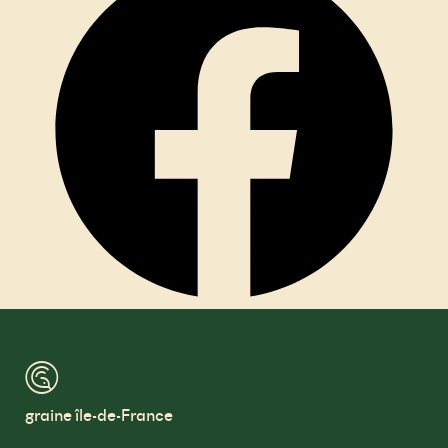
™
graine île-de-France