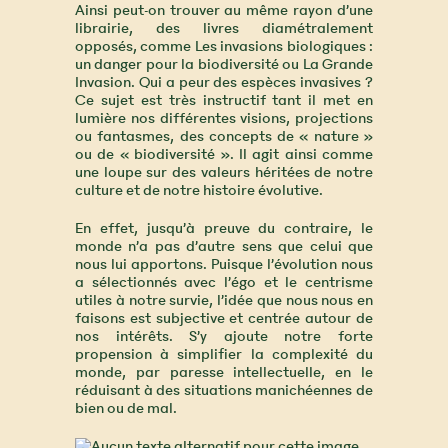
Ainsi peut-on trouver au même rayon d’une
librairie, des livres diamétralement
opposés, comme Les invasions biologiques :
un danger pour la biodiversité ou La Grande
Invasion. Qui a peur des espèces invasives ?
Ce sujet est très instructif tant il met en
lumière nos différentes visions, projections
ou fantasmes, des concepts de « nature »
ou de « biodiversité ». Il agit ainsi comme
une loupe sur des valeurs héritées de notre
culture et de notre histoire évolutive.
En effet, jusqu’à preuve du contraire, le
monde n’a pas d’autre sens que celui que
nous lui apportons. Puisque l’évolution nous
a sélectionnés avec l’égo et le centrisme
utiles à notre survie, l’idée que nous nous en
faisons est subjective et centrée autour de
nos intérêts. S’y ajoute notre forte
propension à simplifier la complexité du
monde, par paresse intellectuelle, en le
réduisant à des situations manichéennes de
bien ou de mal.