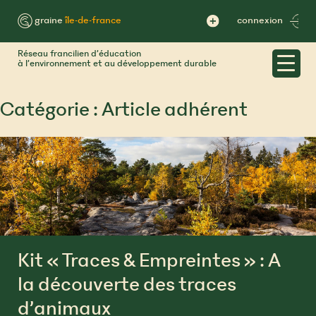
Skip
to
™ graine
île-de-france
connexion
content
Réseau francilien d’éducation
à l’environnement et au développement durable
Catégorie :
Article adhérent
Kit « Traces & Empreintes » : A
la découverte des traces
d’animaux