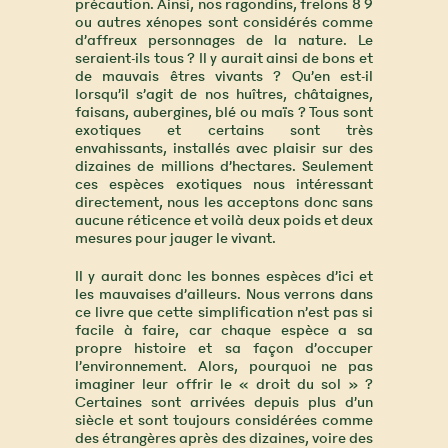
précaution. Ainsi, nos ragondins, frelons 8 9
ou autres xénopes sont considérés comme
d’affreux personnages de la nature. Le
seraient-ils tous ? Il y aurait ainsi de bons et
de mauvais êtres vivants ? Qu’en est-il
lorsqu’il s’agit de nos huîtres, châtaignes,
faisans, aubergines, blé ou maïs ? Tous sont
exotiques et certains sont très
envahissants, installés avec plaisir sur des
dizaines de millions d’hectares. Seulement
ces espèces exotiques nous intéressant
directement, nous les acceptons donc sans
aucune réticence et voilà deux poids et deux
mesures pour jauger le vivant.
Il y aurait donc les bonnes espèces d’ici et
les mauvaises d’ailleurs. Nous verrons dans
ce livre que cette simplification n’est pas si
facile à faire, car chaque espèce a sa
propre histoire et sa façon d’occuper
l’environnement. Alors, pourquoi ne pas
imaginer leur offrir le « droit du sol » ?
Certaines sont arrivées depuis plus d’un
siècle et sont toujours considérées comme
des étrangères après des dizaines, voire des