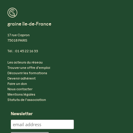
™
graine île-de-France
17 rue Capron
75018 PARIS
Tél. : 01 45 22 16 33
Les acteurs du réseau
Trouver une offre d’emploi
Découvrir les formations
Devenir adhérent
Faire un don
Nous contacter
Mentions légales
Statuts de l’association
Newsletter