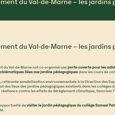
ment du Val-de-Marne – les jardins
ment du Val-de-Marne – les jardins
ent du Val-de-Marne ont co-organisé une
porte ouverte pour les adh
oblématiques liées aux jardins pédagogiques
dans les cours de col
e, référente sensibilisation environnementale à la Direction des E
t des lieux des jardins pédagogiques existants dans les collèges du 
a résilience contre les effets du dérèglement climatique, favoriser l
’opportunité de
visiter le jardin pédagogique du collège Samuel Pa
té.