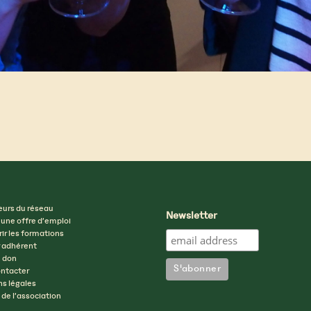
eurs du réseau
Newsletter
 une offre d’emploi
ir les formations
 adhérent
n don
ntacter
s légales
 de l’association