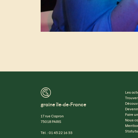
™
Les act
Trouver
graine île-de-France
Découvr
Devenir
Faire u
17 rue Capron
Nous co
75018 PARIS
Mention
Statuts
Tél. : 01 45 22 16 33