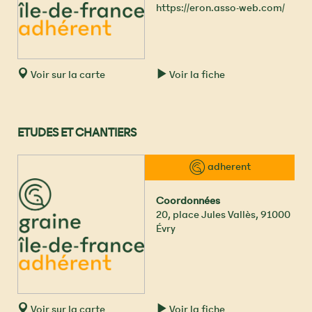
https://eron.asso-web.com/
Voir sur la carte
Voir la fiche
ETUDES ET CHANTIERS
™ adherent
Coordonnées
20, place Jules Vallès
,
91000
Évry
Voir sur la carte
Voir la fiche