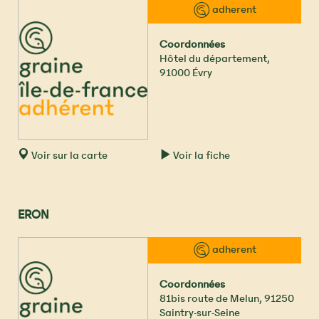
CHAMARANDESERVICE DES PUBLICSSERVICE
™ adherent
EDUCATIF DE CHAMARANDECENTRE MIONE
Coordonnées
Hôtel du département
,
91000
Évry
Voir sur la carte
Voir la fiche
ERON
™ adherent
Coordonnées
81bis route de Melun
,
91250
Saintry-sur-Seine