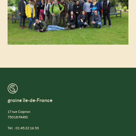
™
graine île-de-France
17 rue Capron
75018 PARIS
Tél. : 01 45 22 16 33