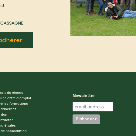
ct
LACASSAGNE
adhérer
eurs du réseau
Newsletter
 une offre d’emploi
ir les formations
 adhérent
n don
ntacter
s légales
 de l’association