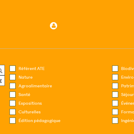
Référent ATE
Biodiv
Nature
Envir
Agroalimentaire
Patri
Santé
Séjour
Expositions
Événe
Culturelles
Forma
Édition pédagogique
Ingéni