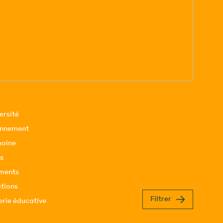
ersité
onnement
moine
s
ments
tions
Filtrer
erie éducative