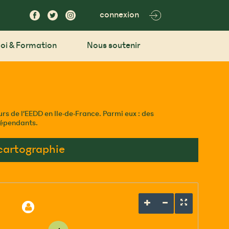
connexion
oi & Formation
Nous soutenir
rs de l’EEDD en Ile-de-France. Parmi eux : des
ndépendants.
 cartographie