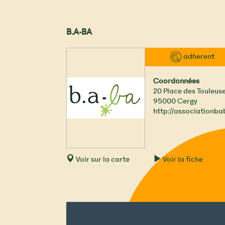
B.A-BA
™ adherent
Coordonnées
20 Place des Touleus
95000
Cergy
http://associationba
Voir sur la carte
Voir la fiche