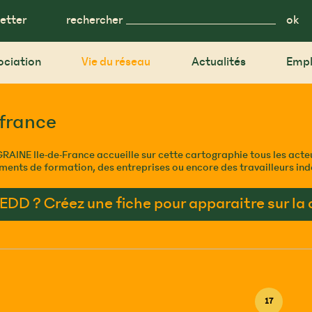
etter
rechercher
ociation
Vie du réseau
Actualités
Empl
-france
GRAINE Ile-de-France accueille sur cette cartographie tous les acteu
ssements de formation, des entreprises ou encore des travailleurs i
EEDD ? Créez une fiche pour apparaitre sur la
17