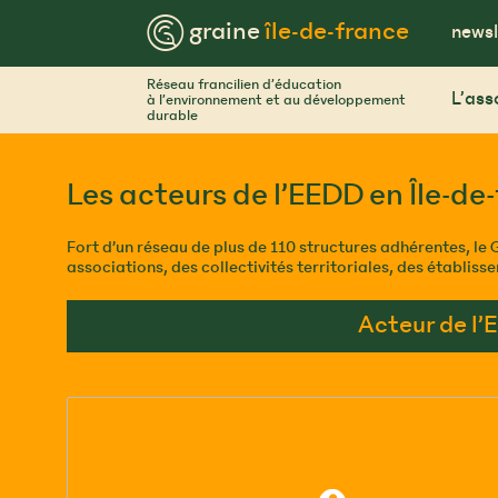
Skip
™ graine
île-de-france
to
newsl
content
Réseau francilien d’éducation
L’ass
à l’environnement et au développement
durable
Les acteurs de l’EEDD en Île-de
Fort d’un réseau de plus de 110 structures adhérentes, le 
associations, des collectivités territoriales, des établi
Acteur de l’