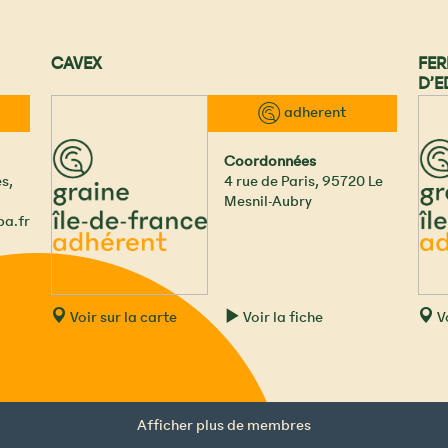
CAVEX
FER
D’E
™ adherent
Coordonnées
es
,
4 rue de Paris
,
95720
Le
Mesnil-Aubry
ba.fr
Voir sur la carte
Voir la fiche
Vo
Afficher plus de membres