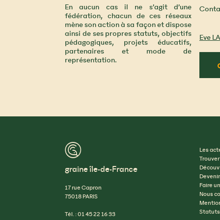
En aucun cas il ne s’agit d’une
Conta
fédération, chacun de ces réseaux
mène son action à sa façon et dispose
ainsi de ses propres statuts, objectifs
Eve 
pédagogiques, projets éducatifs,
partenaires et mode de
représentation.
™
Les act
Trouver
graine île-de-France
Découvr
Devenir
Faire u
17 rue Capron
Nous co
75018 PARIS
Mention
Statuts
Tél. : 01 45 22 16 33