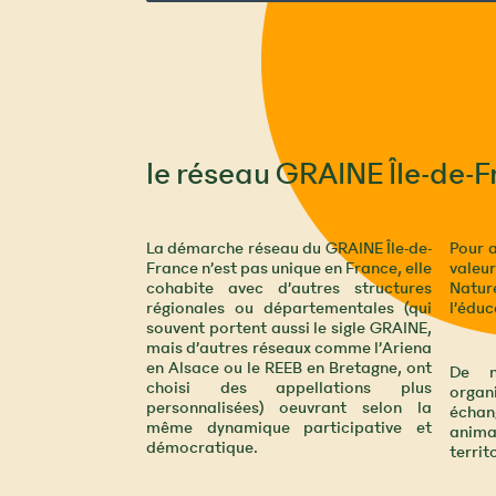
le réseau GRAINE Île-de-
La démarche réseau du GRAINE Île-de-
Pour 
France n’est pas unique en France, elle
valeur
cohabite avec d’autres structures
Natu
régionales ou départementales (qui
l’éduc
souvent portent aussi le sigle GRAINE,
mais d’autres réseaux comme l’Ariena
en Alsace ou le REEB en Bretagne, ont
De n
choisi des appellations plus
organi
personnalisées) oeuvrant selon la
échan
même dynamique participative et
anima
démocratique.
territ